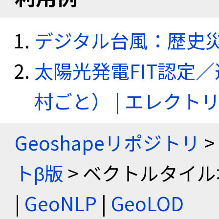
デジタル台風：歴史
太陽光発電FIT認定
村ごと） | エレク
Geoshapeリポジトリ
>
トβ版
> ベクトルタイル
|
GeoNLP
|
GeoLOD