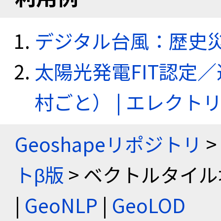
デジタル台風：歴史
太陽光発電FIT認定
村ごと） | エレク
Geoshapeリポジトリ
>
トβ版
> ベクトルタイル
|
GeoNLP
|
GeoLOD