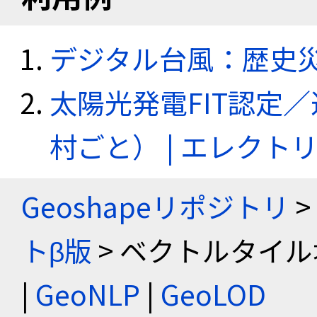
デジタル台風：歴史
太陽光発電FIT認定
村ごと） | エレク
Geoshapeリポジトリ
>
トβ版
> ベクトルタイル
|
GeoNLP
|
GeoLOD