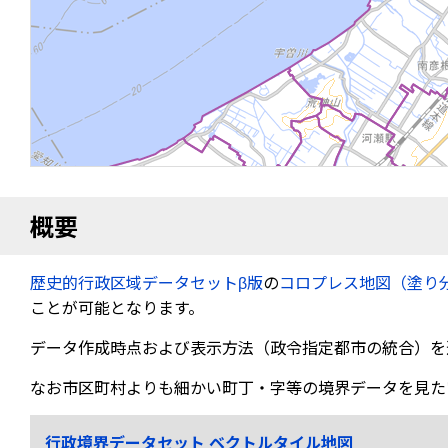
概要
歴史的行政区域データセットβ版
の
コロプレス地図（塗り
ことが可能となります。
データ作成時点および表示方法（政令指定都市の統合）を
なお市区町村よりも細かい町丁・字等の境界データを見た
行政境界データセット ベクトルタイル地図