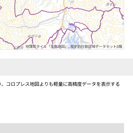
地理院タイル「淡色地図」
,
歴史的行政区域データセットβ版
り、コロプレス地図よりも軽量に高精度データを表示する