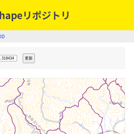
hapeリポジトリ
OD