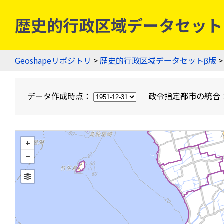
歴史的行政区域データセットβ版
Geoshapeリポジトリ
>
歴史的行政区域データセットβ版
>
データ作成時点：
政令指定都市の統合