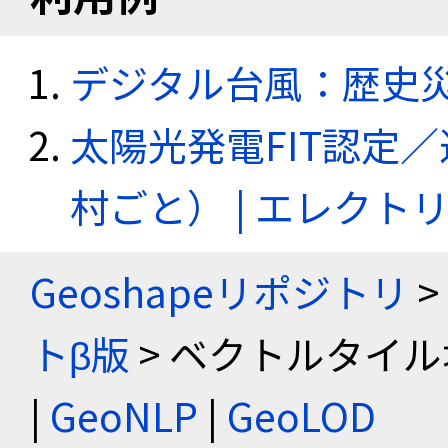
デジタル台風：歴史
太陽光発電FIT認定
村ごと） | エレク
Geoshapeリポジトリ
>
トβ版
> ベクトルタイル
|
GeoNLP
|
GeoLOD