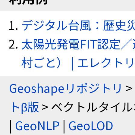
デジタル台風：歴史
太陽光発電FIT認定
村ごと） | エレク
Geoshapeリポジトリ
>
トβ版
> ベクトルタイル
|
GeoNLP
|
GeoLOD