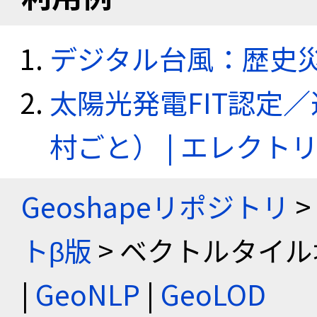
デジタル台風：歴史
太陽光発電FIT認定
村ごと） | エレク
Geoshapeリポジトリ
>
トβ版
> ベクトルタイル
|
GeoNLP
|
GeoLOD