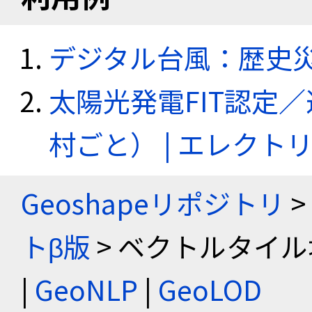
デジタル台風：歴史
太陽光発電FIT認定
村ごと） | エレク
Geoshapeリポジトリ
>
トβ版
> ベクトルタイル
|
GeoNLP
|
GeoLOD