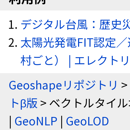
デジタル台風：歴史
太陽光発電FIT認定
村ごと） | エレク
Geoshapeリポジトリ
>
トβ版
> ベクトルタイル
|
GeoNLP
|
GeoLOD