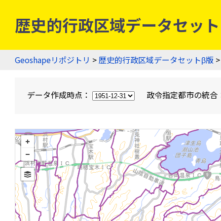
歴史的行政区域データセットβ版
Geoshapeリポジトリ
>
歴史的行政区域データセットβ版
>
データ作成時点：
政令指定都市の統合