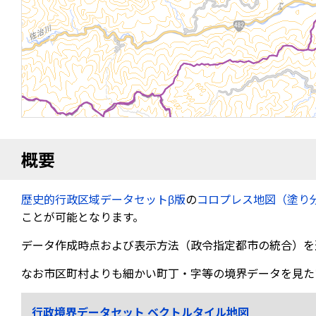
概要
歴史的行政区域データセットβ版
の
コロプレス地図（塗り
ことが可能となります。
データ作成時点および表示方法（政令指定都市の統合）を
なお市区町村よりも細かい町丁・字等の境界データを見た
行政境界データセット ベクトルタイル地図