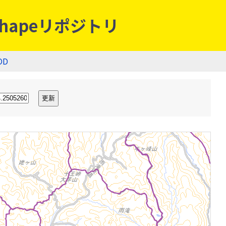
hapeリポジトリ
OD