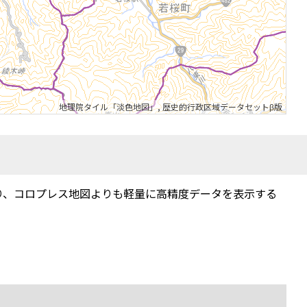
地理院タイル「淡色地図」
,
歴史的行政区域データセットβ版
り、コロプレス地図よりも軽量に高精度データを表示する