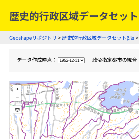
歴史的行政区域データセットβ版
Geoshapeリポジトリ
>
歴史的行政区域データセットβ版
>
データ作成時点：
政令指定都市の統合