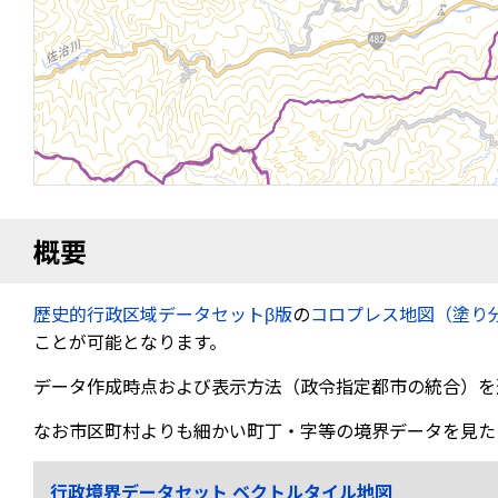
概要
歴史的行政区域データセットβ版
の
コロプレス地図（塗り
ことが可能となります。
データ作成時点および表示方法（政令指定都市の統合）を
なお市区町村よりも細かい町丁・字等の境界データを見た
行政境界データセット ベクトルタイル地図