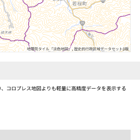
地理院タイル「淡色地図」
,
歴史的行政区域データセットβ版
り、コロプレス地図よりも軽量に高精度データを表示する