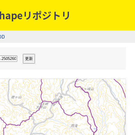
hapeリポジトリ
OD