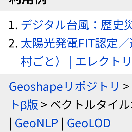
デジタル台風：歴史
太陽光発電FIT認定
村ごと） | エレク
Geoshapeリポジトリ
>
トβ版
> ベクトルタイル
|
GeoNLP
|
GeoLOD