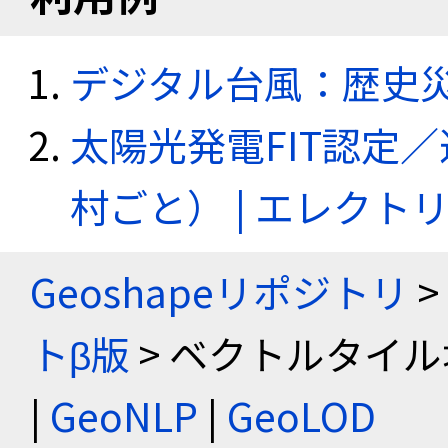
デジタル台風：歴史
太陽光発電FIT認定
村ごと） | エレク
Geoshapeリポジトリ
>
トβ版
> ベクトルタイル
|
GeoNLP
|
GeoLOD