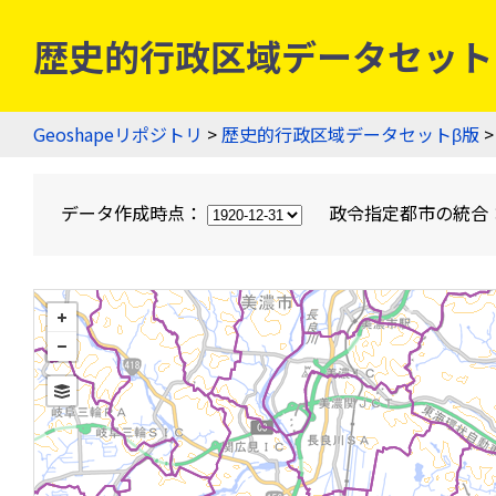
歴史的行政区域データセットβ版
Geoshapeリポジトリ
>
歴史的行政区域データセットβ版
>
データ作成時点：
政令指定都市の統合