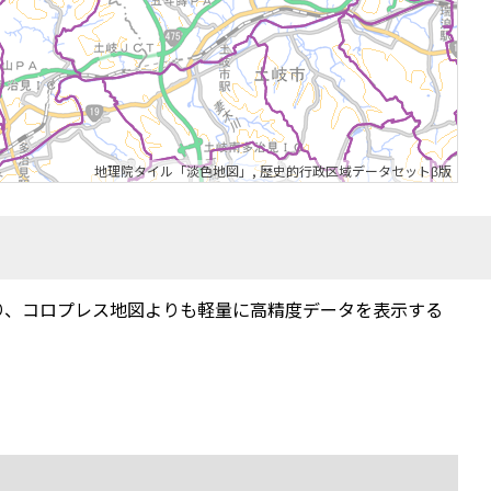
地理院タイル「淡色地図」
,
歴史的行政区域データセットβ版
り、コロプレス地図よりも軽量に高精度データを表示する