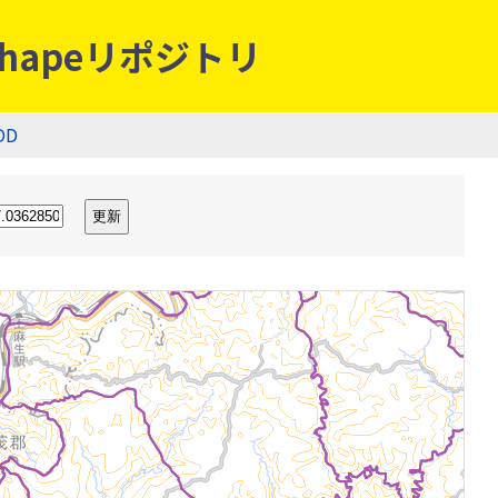
hapeリポジトリ
OD