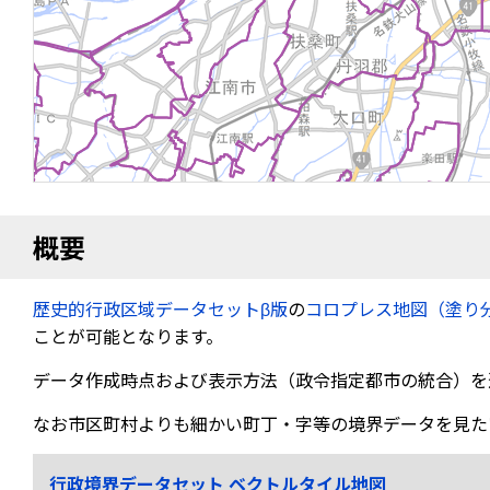
概要
歴史的行政区域データセットβ版
の
コロプレス地図（塗り
ことが可能となります。
データ作成時点および表示方法（政令指定都市の統合）を
なお市区町村よりも細かい町丁・字等の境界データを見た
行政境界データセット ベクトルタイル地図