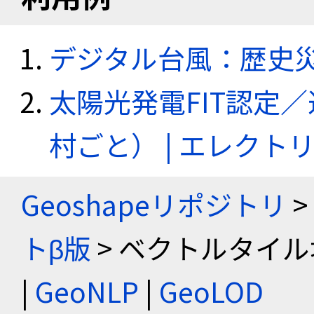
デジタル台風：歴史
太陽光発電FIT認定
村ごと） | エレク
Geoshapeリポジトリ
>
トβ版
> ベクトルタイル
|
GeoNLP
|
GeoLOD