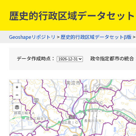
歴史的行政区域データセットβ版
Geoshapeリポジトリ
>
歴史的行政区域データセットβ版
>
データ作成時点：
政令指定都市の統合