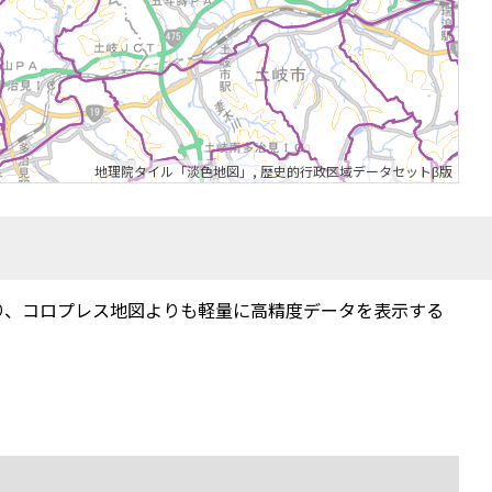
地理院タイル「淡色地図」
,
歴史的行政区域データセットβ版
り、コロプレス地図よりも軽量に高精度データを表示する