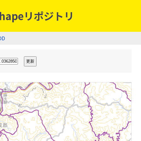
hapeリポジトリ
OD