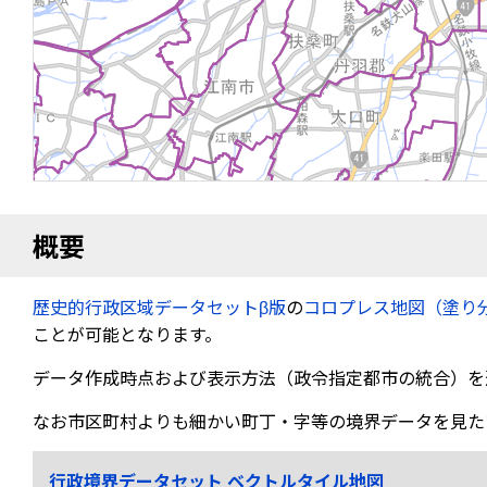
概要
歴史的行政区域データセットβ版
の
コロプレス地図（塗り
ことが可能となります。
データ作成時点および表示方法（政令指定都市の統合）を
なお市区町村よりも細かい町丁・字等の境界データを見た
行政境界データセット ベクトルタイル地図