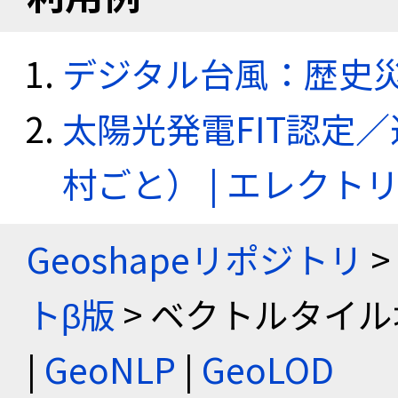
デジタル台風：歴史
太陽光発電FIT認定
村ごと） | エレク
Geoshapeリポジトリ
>
トβ版
> ベクトルタイル
|
GeoNLP
|
GeoLOD