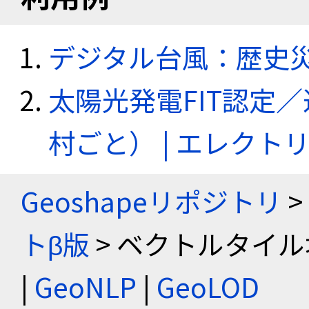
デジタル台風：歴史
太陽光発電FIT認定
村ごと） | エレク
Geoshapeリポジトリ
>
トβ版
> ベクトルタイル
|
GeoNLP
|
GeoLOD