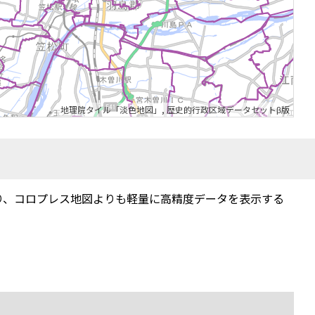
地理院タイル「淡色地図」
,
歴史的行政区域データセットβ版
り、コロプレス地図よりも軽量に高精度データを表示する