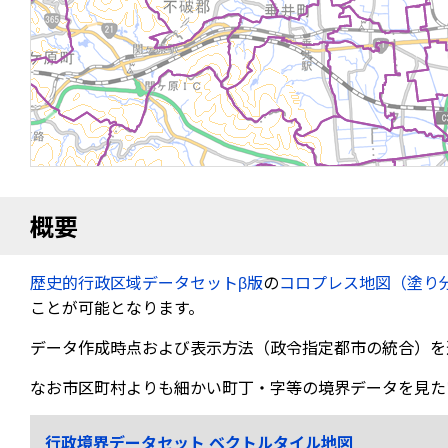
概要
歴史的行政区域データセットβ版
の
コロプレス地図（塗り
ことが可能となります。
データ作成時点および表示方法（政令指定都市の統合）を
なお市区町村よりも細かい町丁・字等の境界データを見た
行政境界データセット ベクトルタイル地図