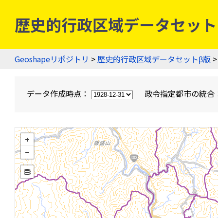
歴史的行政区域データセットβ版
Geoshapeリポジトリ
>
歴史的行政区域データセットβ版
>
データ作成時点：
政令指定都市の統合