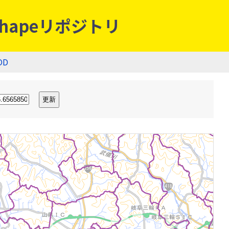
hapeリポジトリ
OD