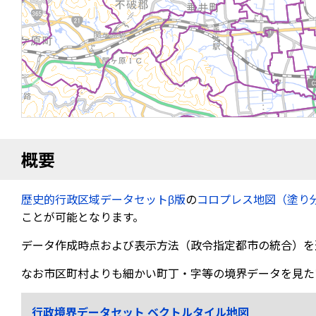
概要
歴史的行政区域データセットβ版
の
コロプレス地図（塗り
ことが可能となります。
データ作成時点および表示方法（政令指定都市の統合）を
なお市区町村よりも細かい町丁・字等の境界データを見た
行政境界データセット ベクトルタイル地図