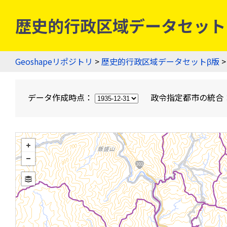
歴史的行政区域データセットβ版
Geoshapeリポジトリ
>
歴史的行政区域データセットβ版
>
データ作成時点：
政令指定都市の統合