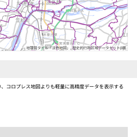
地理院タイル「淡色地図」
,
歴史的行政区域データセットβ版
り、コロプレス地図よりも軽量に高精度データを表示する