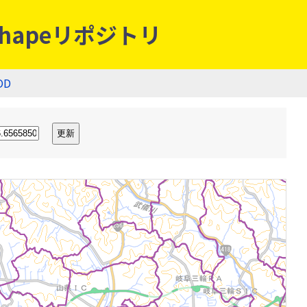
hapeリポジトリ
OD