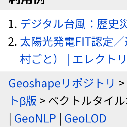
デジタル台風：歴史
太陽光発電FIT認定
村ごと） | エレク
Geoshapeリポジトリ
>
トβ版
> ベクトルタイル
|
GeoNLP
|
GeoLOD