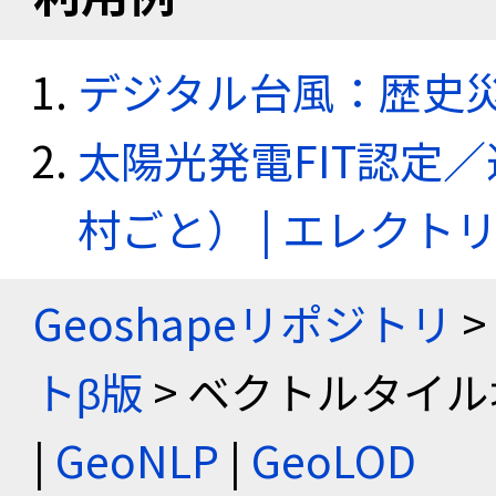
デジタル台風：歴史
太陽光発電FIT認定
村ごと） | エレク
Geoshapeリポジトリ
>
トβ版
> ベクトルタイル
|
GeoNLP
|
GeoLOD