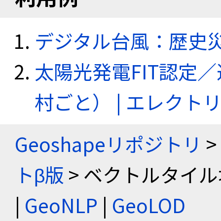
デジタル台風：歴史
太陽光発電FIT認定
村ごと） | エレク
Geoshapeリポジトリ
>
トβ版
> ベクトルタイル
|
GeoNLP
|
GeoLOD