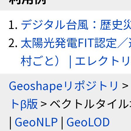
デジタル台風：歴史
太陽光発電FIT認定
村ごと） | エレク
Geoshapeリポジトリ
>
トβ版
> ベクトルタイル
|
GeoNLP
|
GeoLOD