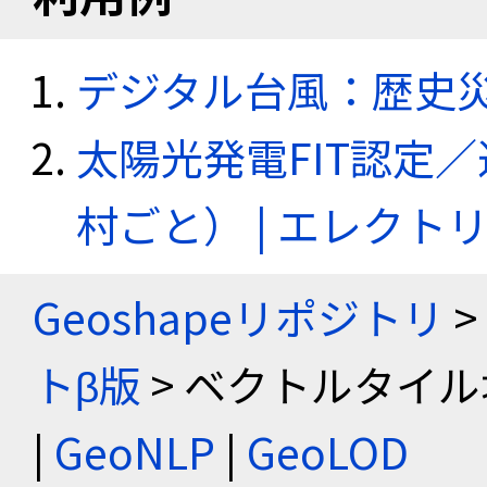
デジタル台風：歴史
太陽光発電FIT認定
村ごと） | エレク
Geoshapeリポジトリ
>
トβ版
> ベクトルタイル
|
GeoNLP
|
GeoLOD