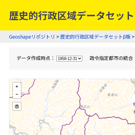
歴史的行政区域データセットβ版
Geoshapeリポジトリ
>
歴史的行政区域データセットβ版
>
データ作成時点：
政令指定都市の統合