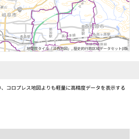
地理院タイル「淡色地図」
,
歴史的行政区域データセットβ版
り、コロプレス地図よりも軽量に高精度データを表示する