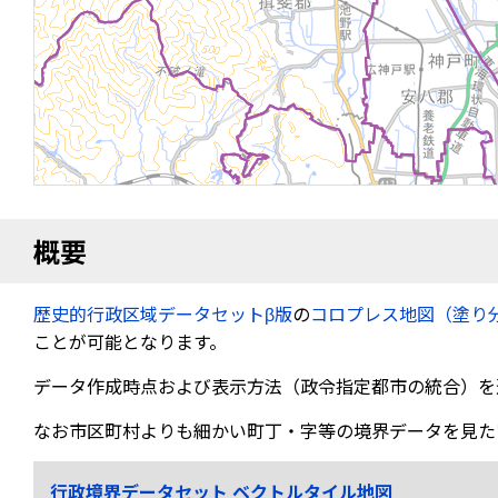
概要
歴史的行政区域データセットβ版
の
コロプレス地図（塗り
ことが可能となります。
データ作成時点および表示方法（政令指定都市の統合）を
なお市区町村よりも細かい町丁・字等の境界データを見た
行政境界データセット ベクトルタイル地図