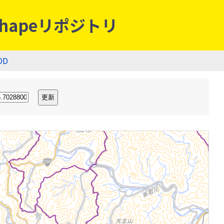
hapeリポジトリ
OD