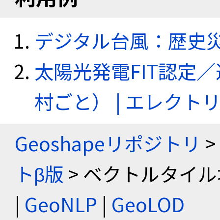
デジタル台風：歴史
太陽光発電FIT認定
村ごと） | エレク
Geoshapeリポジトリ
>
トβ版
> ベクトルタイル
|
GeoNLP
|
GeoLOD