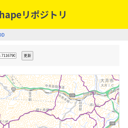
hapeリポジトリ
OD