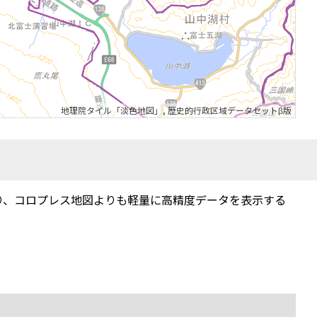
地理院タイル「淡色地図」
,
歴史的行政区域データセットβ版
り、コロプレス地図よりも軽量に高精度データを表示する