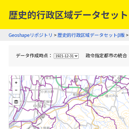
歴史的行政区域データセットβ版
Geoshapeリポジトリ
>
歴史的行政区域データセットβ版
>
データ作成時点：
政令指定都市の統合