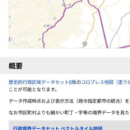
概要
歴史的行政区域データセットβ版
の
コロプレス地図（塗り
ことが可能となります。
データ作成時点および表示方法（政令指定都市の統合）を
なお市区町村よりも細かい町丁・字等の境界データを見た
行政境界データセット ベクトルタイル地図