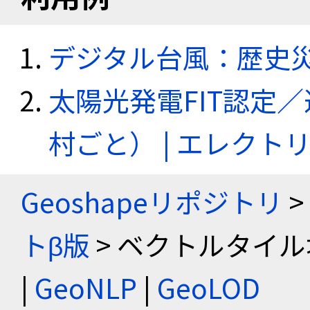
デジタル台風：歴史
太陽光発電FIT認定
村ごと） | エレク
Geoshapeリポジトリ
>
トβ版
> ベクトルタイル
|
GeoNLP
|
GeoLOD