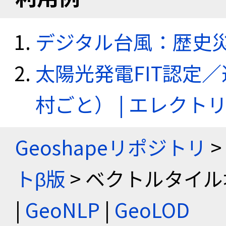
デジタル台風：歴史
太陽光発電FIT認定
村ごと） | エレク
Geoshapeリポジトリ
>
トβ版
> ベクトルタイル
|
GeoNLP
|
GeoLOD