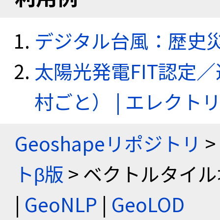
デジタル台風：歴史
太陽光発電FIT認定
村ごと） | エレク
Geoshapeリポジトリ
>
トβ版
> ベクトルタイル
|
GeoNLP
|
GeoLOD