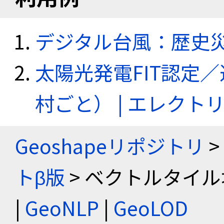
デジタル台風：歴史
太陽光発電FIT認定
村ごと） | エレク
Geoshapeリポジトリ
>
トβ版
> ベクトルタイル
|
GeoNLP
|
GeoLOD