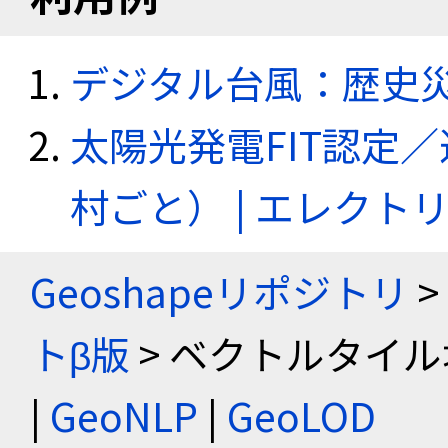
デジタル台風：歴史
太陽光発電FIT認定
村ごと） | エレク
Geoshapeリポジトリ
>
トβ版
> ベクトルタイル
|
GeoNLP
|
GeoLOD