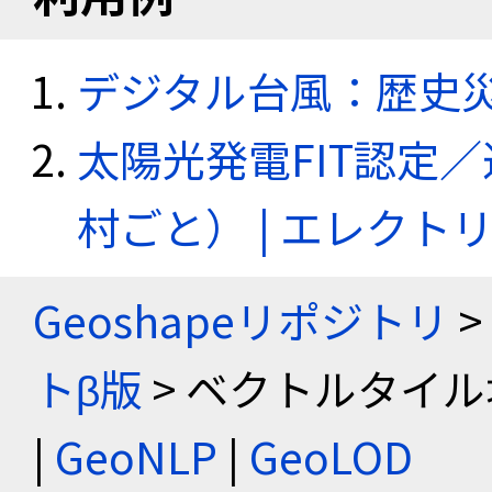
デジタル台風：歴史
太陽光発電FIT認定
村ごと） | エレク
Geoshapeリポジトリ
>
トβ版
> ベクトルタイル
|
GeoNLP
|
GeoLOD