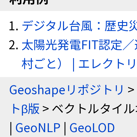
デジタル台風：歴史
太陽光発電FIT認定
村ごと） | エレク
Geoshapeリポジトリ
>
トβ版
> ベクトルタイル
|
GeoNLP
|
GeoLOD