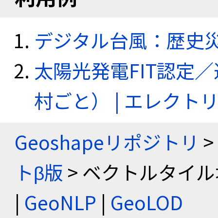
デジタル台風：歴史
太陽光発電FIT認定
村ごと） | エレク
Geoshapeリポジトリ
>
トβ版
> ベクトルタイル
|
GeoNLP
|
GeoLOD