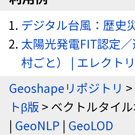
デジタル台風：歴史
太陽光発電FIT認定
村ごと） | エレク
Geoshapeリポジトリ
>
トβ版
> ベクトルタイル
|
GeoNLP
|
GeoLOD