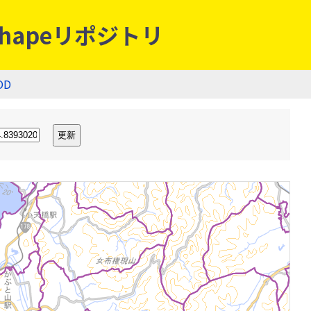
hapeリポジトリ
OD