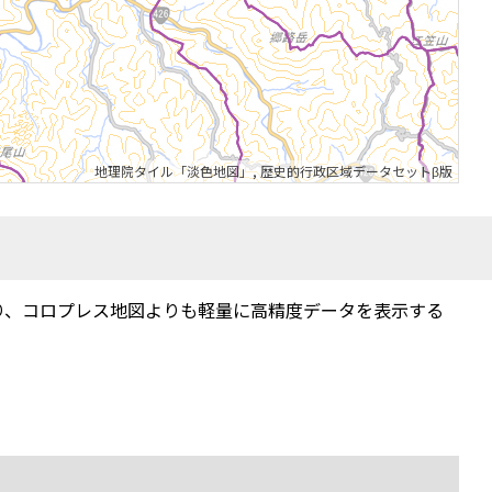
地理院タイル「淡色地図」
,
歴史的行政区域データセットβ版
り、コロプレス地図よりも軽量に高精度データを表示する