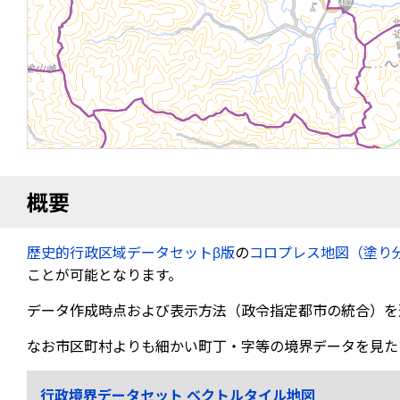
概要
歴史的行政区域データセットβ版
の
コロプレス地図（塗り
ことが可能となります。
データ作成時点および表示方法（政令指定都市の統合）を
なお市区町村よりも細かい町丁・字等の境界データを見た
行政境界データセット ベクトルタイル地図