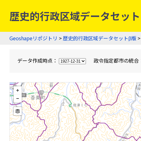
歴史的行政区域データセットβ版
Geoshapeリポジトリ
>
歴史的行政区域データセットβ版
>
データ作成時点：
政令指定都市の統合