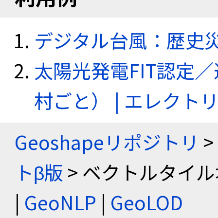
デジタル台風：歴史
太陽光発電FIT認定
村ごと） | エレク
Geoshapeリポジトリ
>
トβ版
> ベクトルタイル
|
GeoNLP
|
GeoLOD