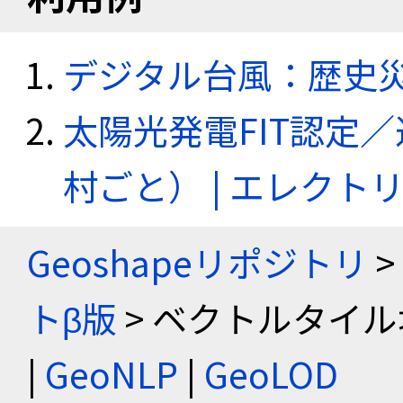
デジタル台風：歴史
太陽光発電FIT認定
村ごと） | エレク
Geoshapeリポジトリ
>
トβ版
> ベクトルタイル
|
GeoNLP
|
GeoLOD