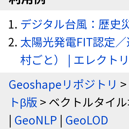
デジタル台風：歴史
太陽光発電FIT認定
村ごと） | エレク
Geoshapeリポジトリ
>
トβ版
> ベクトルタイル
|
GeoNLP
|
GeoLOD