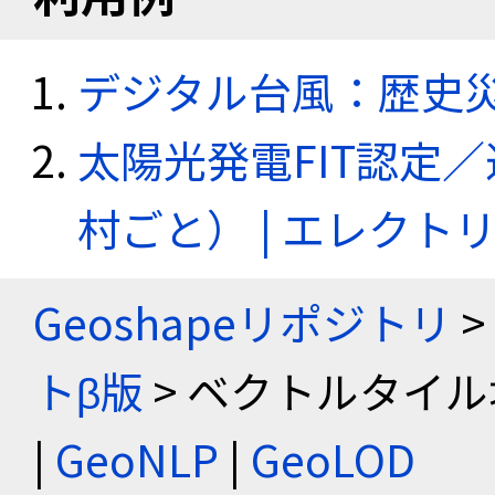
デジタル台風：歴史
太陽光発電FIT認定
村ごと） | エレク
Geoshapeリポジトリ
>
トβ版
> ベクトルタイル
|
GeoNLP
|
GeoLOD