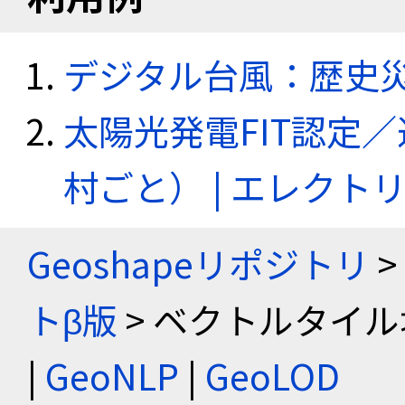
デジタル台風：歴史
太陽光発電FIT認定
村ごと） | エレク
Geoshapeリポジトリ
>
トβ版
> ベクトルタイル
|
GeoNLP
|
GeoLOD