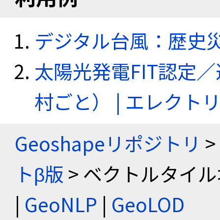
デジタル台風：歴史
太陽光発電FIT認定
村ごと） | エレク
Geoshapeリポジトリ
>
トβ版
> ベクトルタイル
|
GeoNLP
|
GeoLOD