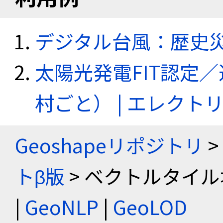
デジタル台風：歴史
太陽光発電FIT認定
村ごと） | エレク
Geoshapeリポジトリ
>
トβ版
> ベクトルタイル
|
GeoNLP
|
GeoLOD