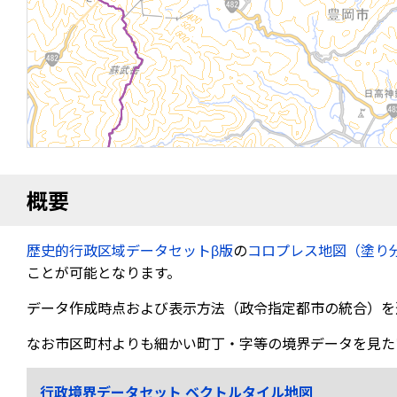
概要
歴史的行政区域データセットβ版
の
コロプレス地図（塗り
ことが可能となります。
データ作成時点および表示方法（政令指定都市の統合）を
なお市区町村よりも細かい町丁・字等の境界データを見た
行政境界データセット ベクトルタイル地図