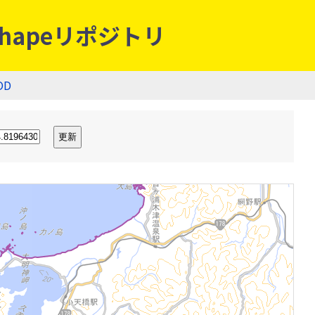
hapeリポジトリ
OD