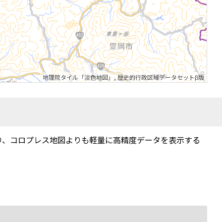
地理院タイル「淡色地図」
,
歴史的行政区域データセットβ版
り、コロプレス地図よりも軽量に高精度データを表示する