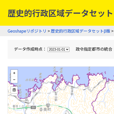
歴史的行政区域データセットβ版
Geoshapeリポジトリ
>
歴史的行政区域データセットβ版
>
データ作成時点：
政令指定都市の統合