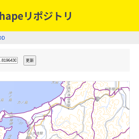
hapeリポジトリ
OD