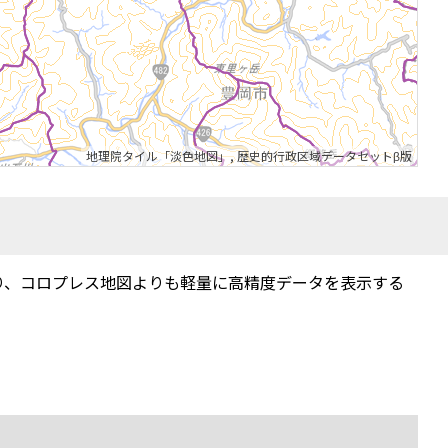
地理院タイル「淡色地図」
,
歴史的行政区域データセットβ版
り、コロプレス地図よりも軽量に高精度データを表示する