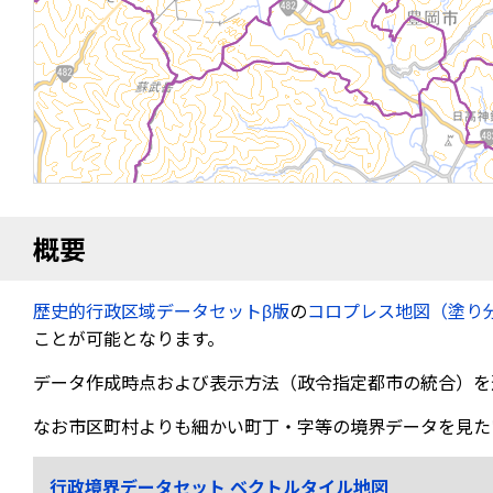
概要
歴史的行政区域データセットβ版
の
コロプレス地図（塗り
ことが可能となります。
データ作成時点および表示方法（政令指定都市の統合）を
なお市区町村よりも細かい町丁・字等の境界データを見た
行政境界データセット ベクトルタイル地図