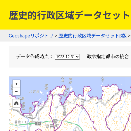
歴史的行政区域データセットβ版
Geoshapeリポジトリ
>
歴史的行政区域データセットβ版
>
データ作成時点：
政令指定都市の統合