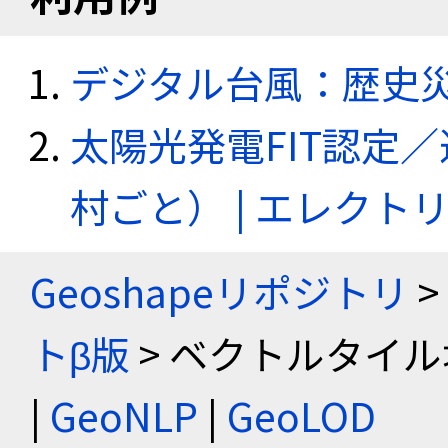
デジタル台風：歴史
太陽光発電FIT認定
村ごと） | エレク
Geoshapeリポジトリ
>
トβ版
> ベクトルタイル
|
GeoNLP
|
GeoLOD