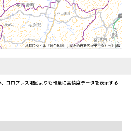
地理院タイル「淡色地図」
,
歴史的行政区域データセットβ版
り、コロプレス地図よりも軽量に高精度データを表示する