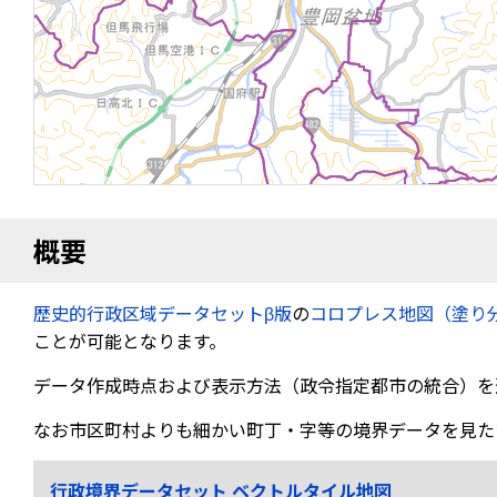
概要
歴史的行政区域データセットβ版
の
コロプレス地図（塗り
ことが可能となります。
データ作成時点および表示方法（政令指定都市の統合）を
なお市区町村よりも細かい町丁・字等の境界データを見た
行政境界データセット ベクトルタイル地図