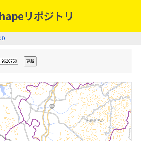
hapeリポジトリ
OD