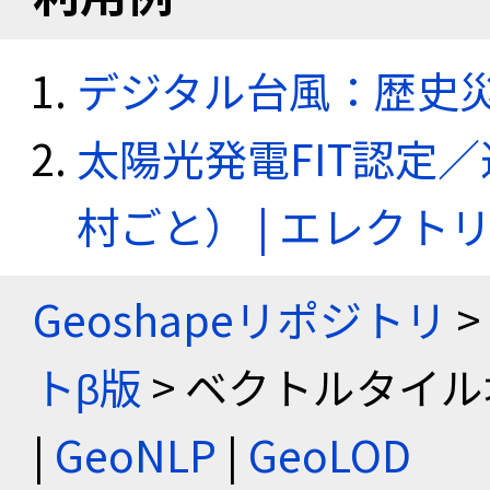
デジタル台風：歴史
太陽光発電FIT認定
村ごと） | エレク
Geoshapeリポジトリ
>
トβ版
> ベクトルタイル
|
GeoNLP
|
GeoLOD